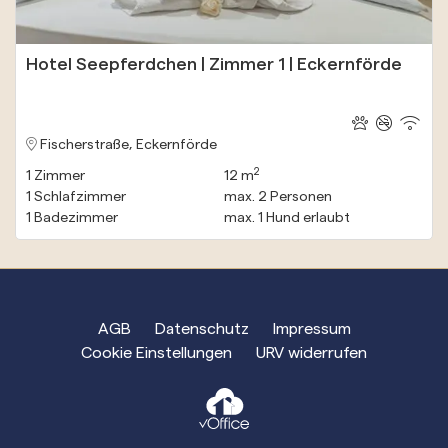
Hotel Seepferdchen | Zimmer 1 | Eckernförde
Fischerstraße, Eckernförde
2
1
Zimmer
12 m
1
Schlafzimmer
max.
2
Personen
1
Badezimmer
max.
1
Hund erlaubt
AGB
Datenschutz
Impressum
Cookie Einstellungen
URV widerrufen