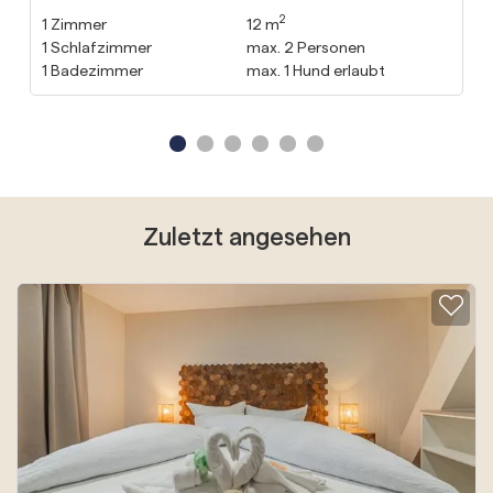
2
1
Zimmer
12 m
1
Schlafzimmer
max.
2
Personen
1
Badezimmer
max.
1
Hund erlaubt
Zuletzt angesehen