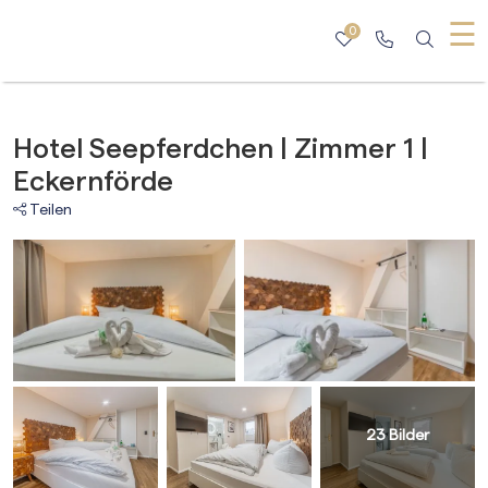
☰
0
Hotel Seepferdchen | Zimmer 1 |
Eckernförde
Teilen
23
Bilder